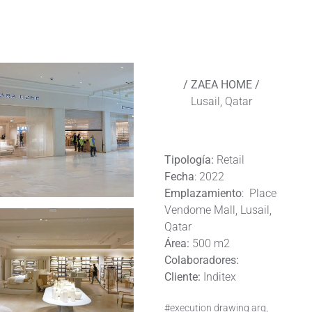
/ ZAEA HOME /
Lusail, Qatar
Tipología:
Retail
Fecha
: 2022
Emplazamiento
: Place
Vendome Mall, Lusail,
Qatar
Área:
500 m2
Colaboradores:
Cliente:
Inditex
#execution drawing arq,