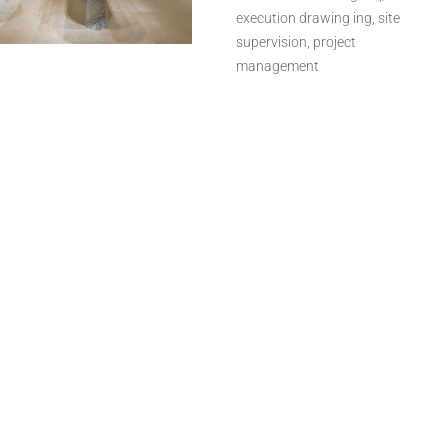
execution drawing ing, site
supervision, project
management