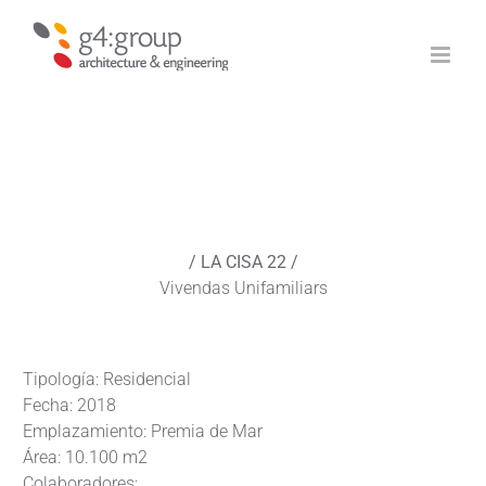
Saltar
al
contenido
/ LA CISA 22 /
Vivendas Unifamiliars
Tipología: Residencial
Fecha: 2018
Emplazamiento: Premia de Mar
Área: 10.100 m2
Colaboradores: