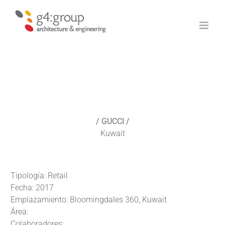
Saltar
al
contenido
/ GUCCI /
Kuwait
Tipología: Retail
Fecha: 2017
Emplazamiento: Bloomingdales 360, Kuwait
Área:
Colaboradores: