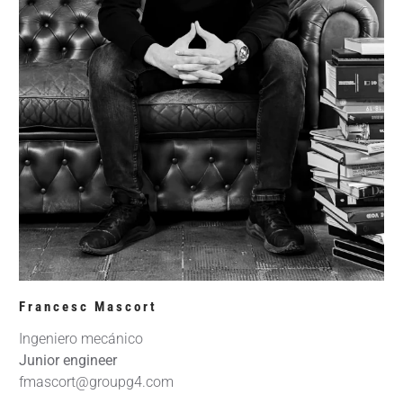
Francesc Mascort
Ingeniero mecánico
Junior engineer
fmascort@groupg4.com