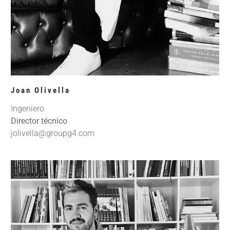
Joan Olivella
Ingeniero
Director técnico
jolivella@groupg4.com