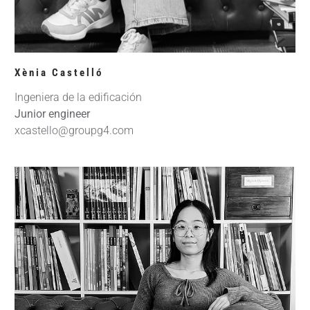
Xènia Castelló
Ingeniera de la edificación
Junior engineer
xcastello@groupg4.com