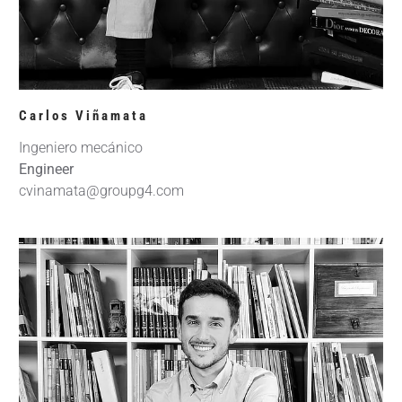
Carlos Viñamata
Ingeniero mecánico
Engineer
cvinamata@groupg4.com