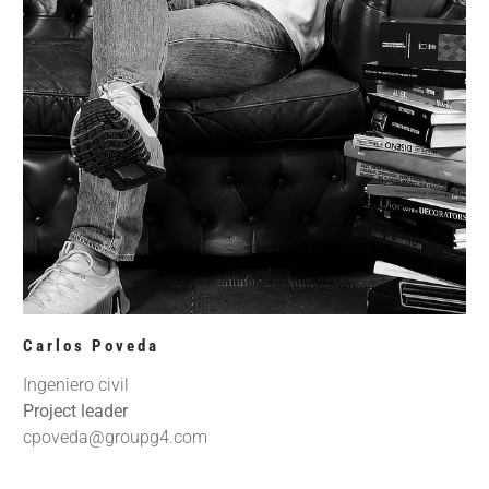
Carlos Poveda
Ingeniero civil
Project leader
cpoveda@groupg4.com