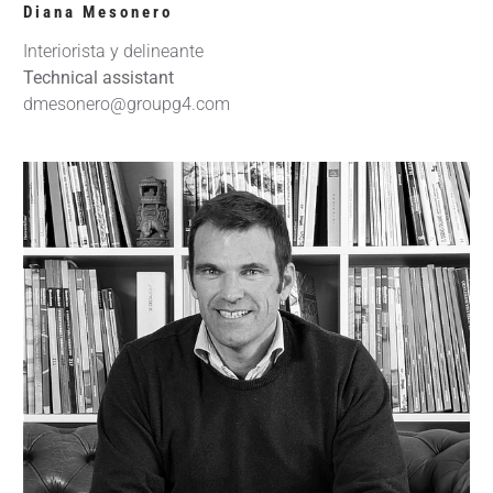
Diana Mesonero
Interiorista y delineante
Technical assistant
dmesonero@groupg4.com