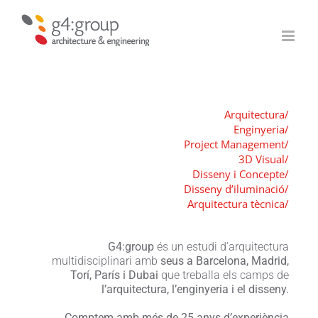
Skip
to
content
Arquitectura/
Enginyeria/
Project Management/
3D Visual/
Disseny i Concepte/
Disseny d’iluminació/
Arquitectura tècnica/
G4:group
és un estudi d’arquitectura
multidisciplinari amb
seus a Barcelona, Madrid,
Torí, París i Dubai
que treballa els camps de
l’arquitectura, l’enginyeria i el disseny.
Comptem amb més de 25 anys d’experiència